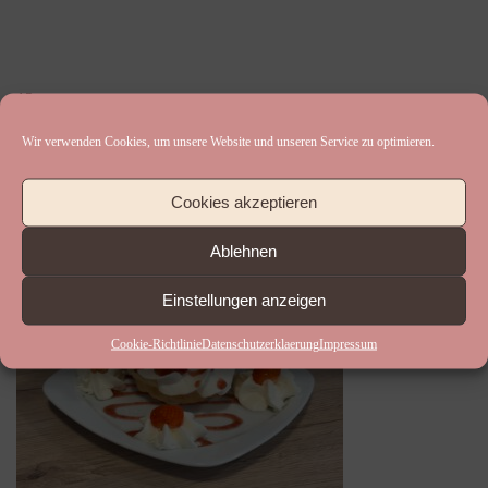
12
Juni
Wir verwenden Cookies, um unsere Website und unseren Service zu optimieren.
IMG_4337
Cookies akzeptieren
Aloeffler
Ablehnen
Einstellungen anzeigen
Cookie-Richtlinie
Datenschutzerklaerung
Impressum