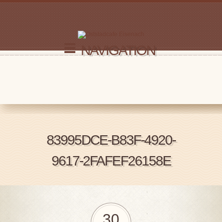
NAVIGATION
83995DCE-B83F-4920-
9617-2FAFEF26158E
30