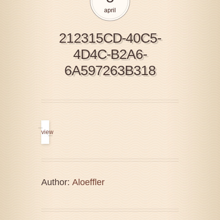
april
212315CD-40C5-
4D4C-B2A6-
6A597263B318
view
Author:
Aloeffler