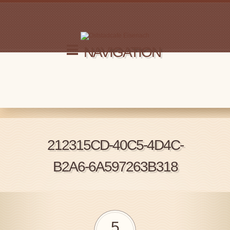
NAVIGATION
212315CD-40C5-4D4C-
B2A6-6A597263B318
5