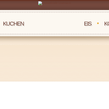
KUCHEN
‏‏‎ ‎‏‏‎ ‎‏‏‎ ‎EIS
K